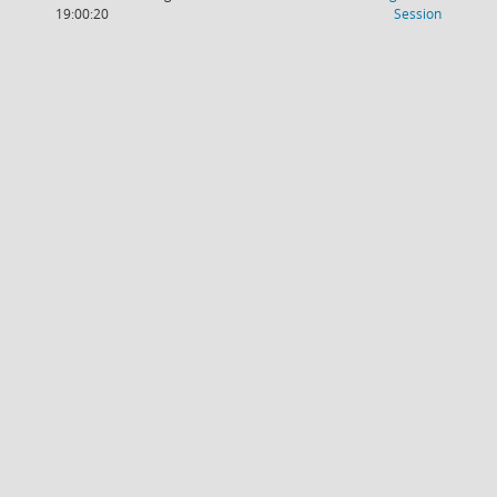
(Wird in
19:00:20
Session