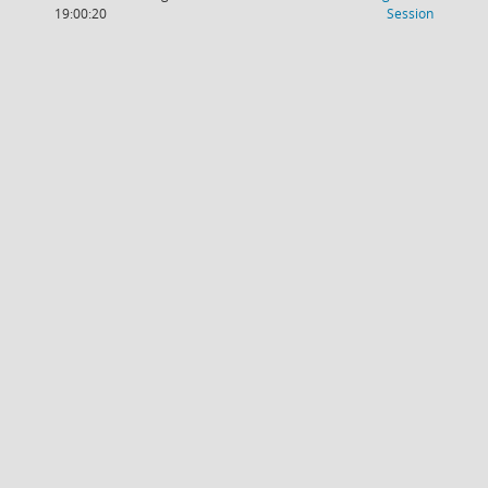
(Wird in
19:00:20
Session