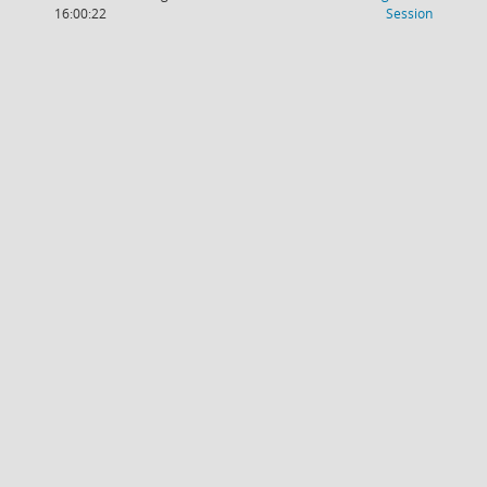
(Wird in
16:00:22
Session