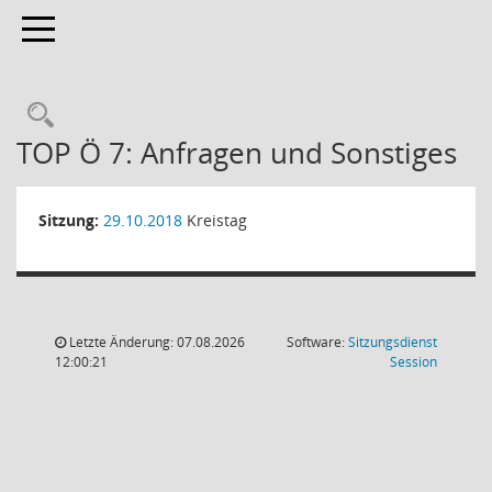
Toggle navigation
Rechercheauswahl
TOP Ö 7: Anfragen und Sonstiges
Sitzung:
29.10.2018
Kreistag
Letzte Änderung: 07.08.2026
Software:
Sitzungsdienst
(Wird in
12:00:21
Session