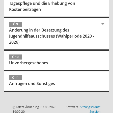
Tagespflege und die Erhebung von
Kostenbeiträgen
Ö 9
Änderung in der Besetzung des
Jugendhilfeausschusses (Wahlperiode 2020 -
2026)
Ö 10
Unvorhergesehenes
Ö 11
Anfragen und Sonstiges
Letzte Änderung: 07.08.2026
Software:
Sitzungsdienst
(Wird in
19:00:20
Session