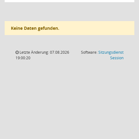
Keine Daten gefunden.
Letzte Änderung: 07.08.2026
Software:
Sitzungsdienst
(Wird in
19:00:20
Session