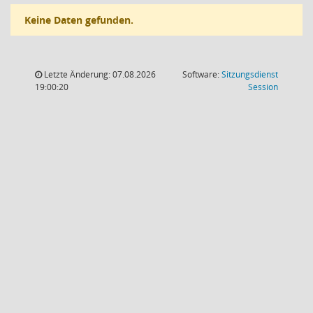
Keine Daten gefunden.
Letzte Änderung: 07.08.2026
Software:
Sitzungsdienst
(Wird in
19:00:20
Session