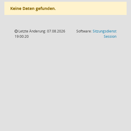
Keine Daten gefunden.
Letzte Änderung: 07.08.2026
Software:
Sitzungsdienst
(Wird in
19:00:20
Session