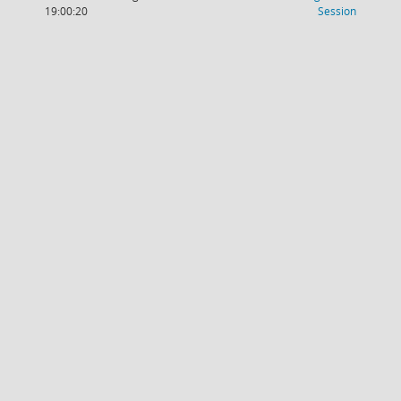
(Wird in
19:00:20
Session