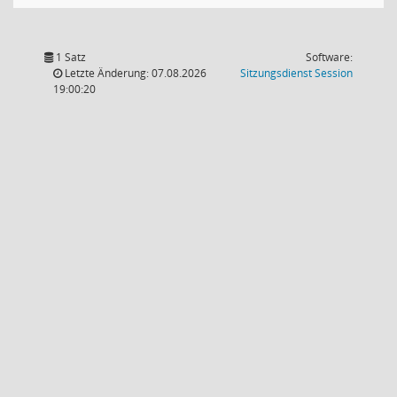
1 Satz
Software:
(Wird in
Letzte Änderung: 07.08.2026
Sitzungsdienst
Session
19:00:20