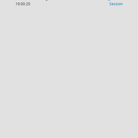
(Wird in
19:00:20
Session