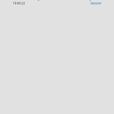
(Wird in
19:00:22
Session