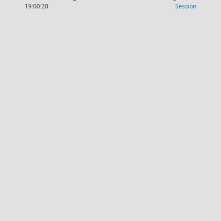
(Wird in
19:00:20
Session