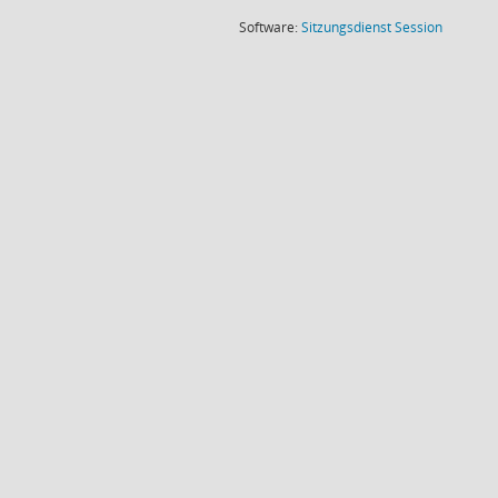
(Wird in
Software:
Sitzungsdienst
Session