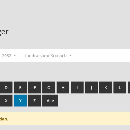
ger
- 2032
Landratsamt Kronach
D
E
F
G
H
I
J
K
L
X
Y
Z
Alle
den.