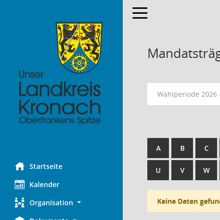
Toggle navigation
Mandatsträ
Wahlperiode 2026 
A
B
C
Startseite
U
V
W
Kalender
Keine Daten gefun
Organisation