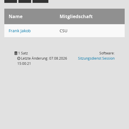
Name
Mitgliedschaft
Frank Jakob
CSU
1 Satz
Software:
(Wird in
Letzte Änderung: 07.08.2026
Sitzungsdienst
Session
15:00:21