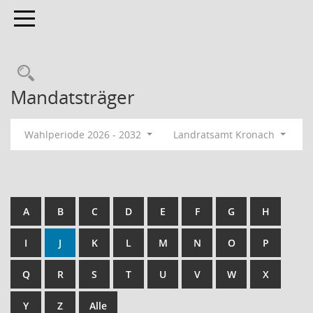
Toggle navigation
Rechercheauswahl
Mandatsträger
Wahlperiode 2026 - 2032
Landratsamt Kronach
A
B
C
D
E
F
G
H
I
J
K
L
M
N
O
P
Q
R
S
T
U
V
W
X
Y
Z
Alle