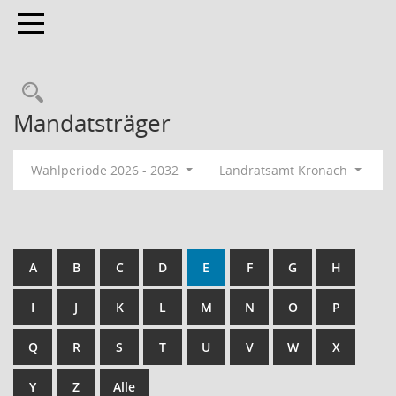
Toggle navigation
Rechercheauswahl
Mandatsträger
Wahlperiode 2026 - 2032
Landratsamt Kronach
A
B
C
D
E
F
G
H
I
J
K
L
M
N
O
P
Q
R
S
T
U
V
W
X
Y
Z
Alle