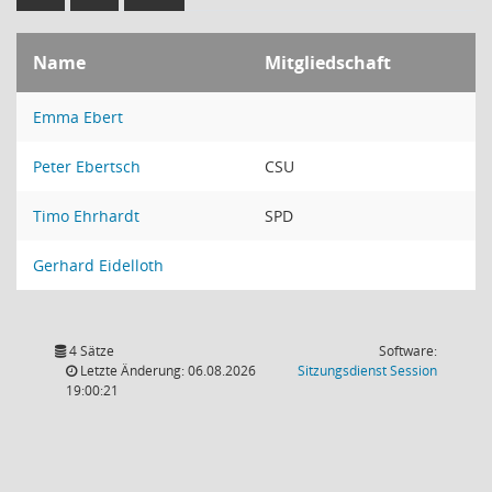
Name
Mitgliedschaft
Emma Ebert
Peter Ebertsch
CSU
Timo Ehrhardt
SPD
Gerhard Eidelloth
4 Sätze
Software:
(Wird in
Letzte Änderung: 06.08.2026
Sitzungsdienst
Session
19:00:21