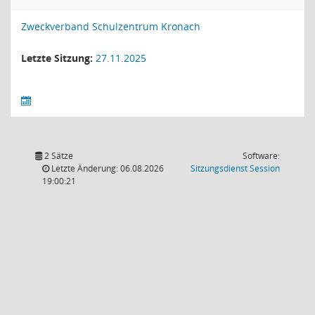
Zweckverband Schulzentrum Kronach
Letzte Sitzung:
27.11.2025
2 Sätze
Software:
(Wird in
Letzte Änderung: 06.08.2026
Sitzungsdienst
Session
19:00:21