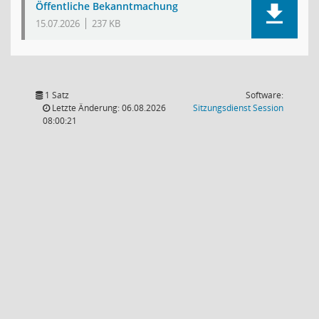
Öffentliche Bekanntmachung
15.07.2026
237 KB
1 Satz
Software:
(Wird in
Letzte Änderung: 06.08.2026
Sitzungsdienst
Session
08:00:21