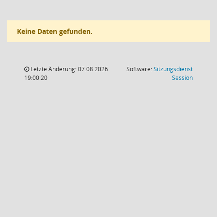
Keine Daten gefunden.
Letzte Änderung: 07.08.2026
Software:
Sitzungsdienst
(Wird in
19:00:20
Session