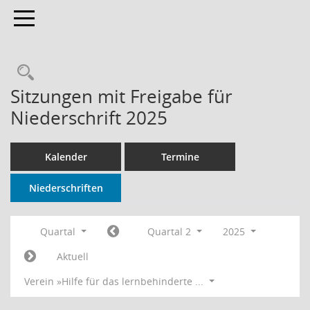
Toggle navigation
Rechercheauswahl
Sitzungen mit Freigabe für
Niederschrift 2025
Kalender
Termine
Niederschriften
Quartal
Quartal 2
2025
Aktuell
Verein »Hilfe für das lernbehinderte ...