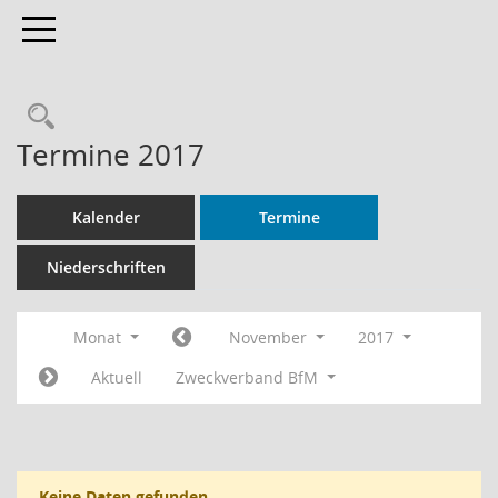
Toggle navigation
Rechercheauswahl
Termine 2017
Kalender
Termine
Niederschriften
Monat
November
2017
Aktuell
Zweckverband BfM
Keine Daten gefunden.