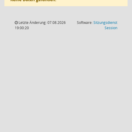
Letzte Änderung: 07.08.2026
Software:
Sitzungsdienst
(Wird in
19:00:20
Session