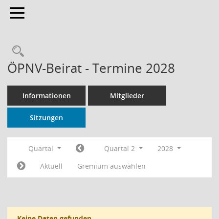
Toggle navigation
Rechercheauswahl
ÖPNV-Beirat - Termine 2028
Informationen
Mitglieder
Sitzungen
Quartal
Quartal 2
2028
Aktuell
Gremium auswählen
Keine Daten gefunden.