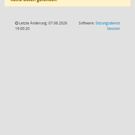
Letzte Änderung: 07.08.2026
Software:
Sitzungsdienst
(Wird in
19:00:20
Session