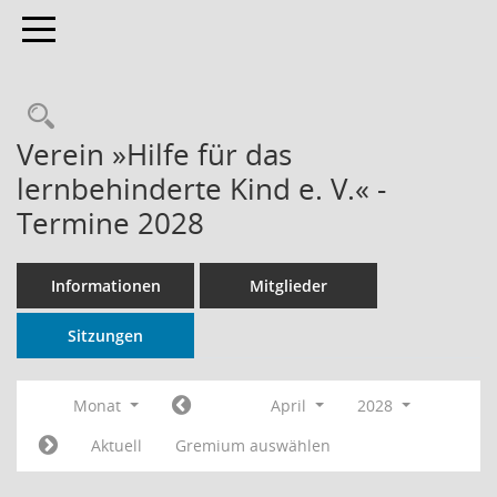
Toggle navigation
Rechercheauswahl
Verein »Hilfe für das
lernbehinderte Kind e. V.« -
Termine 2028
Informationen
Mitglieder
Sitzungen
Monat
April
2028
Aktuell
Gremium auswählen