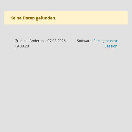
Keine Daten gefunden.
Letzte Änderung: 07.08.2026
Software:
Sitzungsdienst
(Wird in
19:00:20
Session