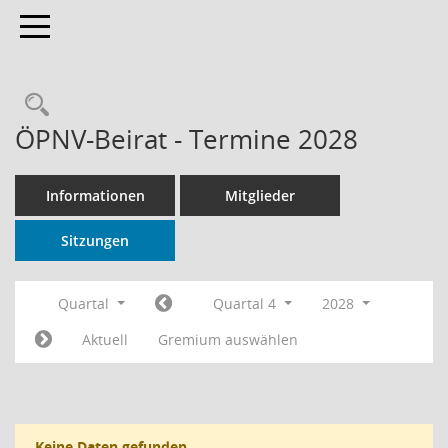
Toggle navigation
Rechercheauswahl
ÖPNV-Beirat - Termine 2028
Informationen
Mitglieder
Sitzungen
Quartal
Quartal 4
2028
Aktuell
Gremium auswählen
Keine Daten gefunden.