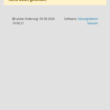
Letzte Änderung: 05.08.2026
Software:
Sitzungsdienst
(Wird in
19:00:21
Session