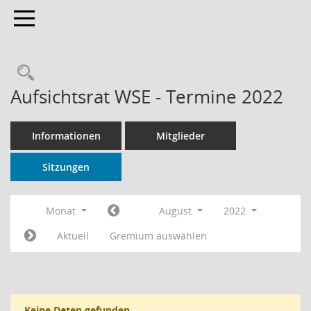
Toggle navigation
Rechercheauswahl
Aufsichtsrat WSE - Termine 2022
Informationen
Mitglieder
Sitzungen
Monat
August
2022
Aktuell
Gremium auswählen
Keine Daten gefunden.