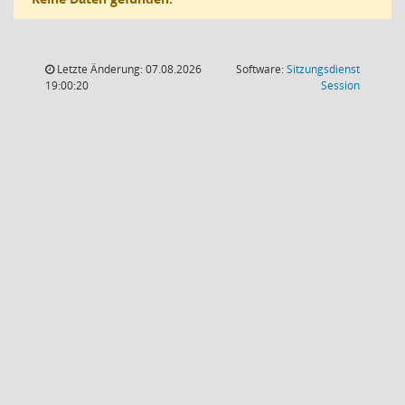
Letzte Änderung: 07.08.2026
Software:
Sitzungsdienst
(Wird in
19:00:20
Session