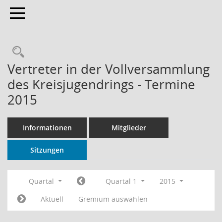
Toggle navigation
Rechercheauswahl
Vertreter in der Vollversammlung
des Kreisjugendrings - Termine
2015
Informationen
Mitglieder
Sitzungen
Quartal
Quartal 1
2015
Aktuell
Gremium auswählen