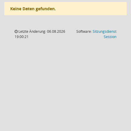
Keine Daten gefunden.
Letzte Änderung: 06.08.2026
Software:
Sitzungsdienst
(Wird in
19:00:21
Session