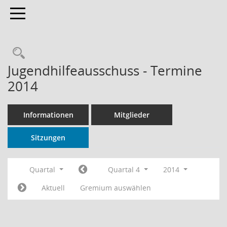
Toggle navigation
Rechercheauswahl
Jugendhilfeausschuss - Termine
2014
Informationen
Mitglieder
Sitzungen
Quartal
Quartal 4
2014
Aktuell
Gremium auswählen