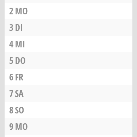
2
MO
3
DI
4
MI
5
DO
6
FR
7
SA
8
SO
9
MO