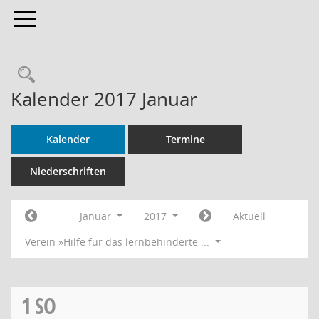
Toggle navigation
Rechercheauswahl
Kalender 2017 Januar
Kalender
Termine
Niederschriften
Januar
2017
Aktuell
Verein »Hilfe für das lernbehinderte ...
1
SO