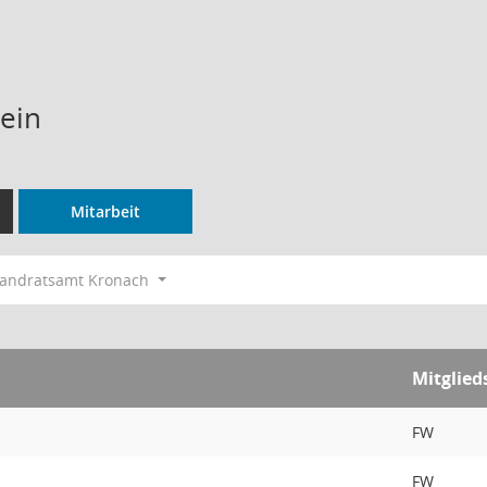
lein
Mitarbeit
andratsamt Kronach
Mitglied
FW
FW