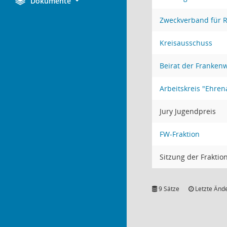
Dokumente
Zweckverband für 
Kreisausschuss
Beirat der Frankenw
Arbeitskreis "Ehre
Jury Jugendpreis
FW-Fraktion
Sitzung der Fraktio
9 Sätze
Letzte Ände