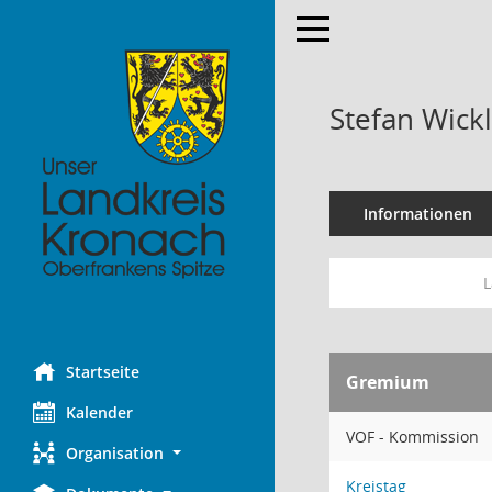
Toggle navigation
Stefan Wick
Informationen
L
Startseite
Gremium
Kalender
VOF - Kommission
Organisation
Kreistag