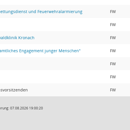
Rettungsdienst und Feuerwehralarmierung
FW
FW
aldklinik Kronach
FW
namtliches Engagement junger Menschen"
FW
FW
FW
nsvorsitzenden
FW
rung: 07.08.2026 19:00:20