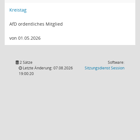
Kreistag
AfD ordentliches Mitglied
von 01.05.2026
2 Sätze
Software:
(Wird in
Letzte Änderung: 07.08.2026
Sitzungsdienst
Session
19:00:20