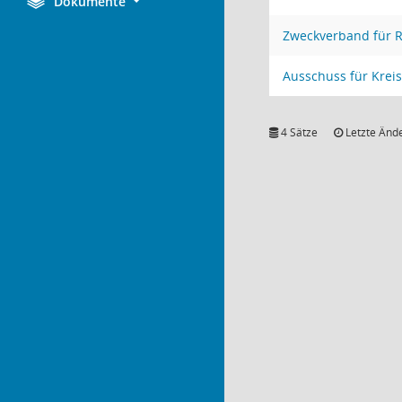
Dokumente
Zweckverband für 
Ausschuss für Krei
4 Sätze
Letzte Ände