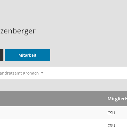
nzenberger
Mitarbeit
andratsamt Kronach
Mitglied
CSU
CSU