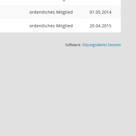
ordentliches Mitglied
01.05.2014
ordentliches Mitglied
20.04.2015
(Wird in
Software:
Sitzungsdienst
Session