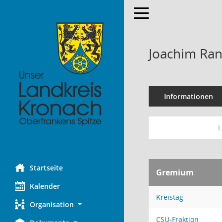
Toggle navigation
Joachim Ra
Informationen
L
Startseite
Gremium
Kalender
Kreistag
Organisation
CSU-Fraktion