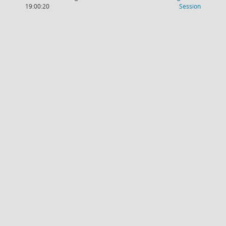
(Wird in
19:00:20
Session