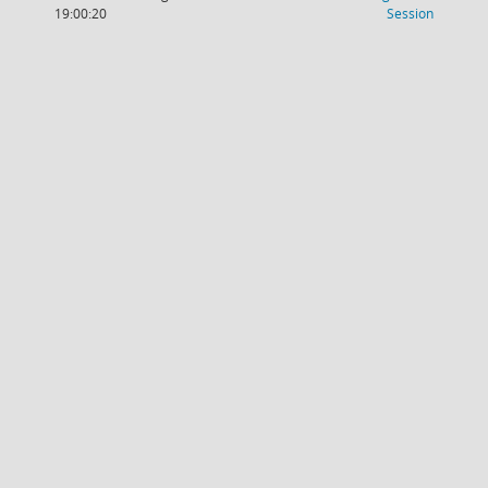
(Wird in
19:00:20
Session