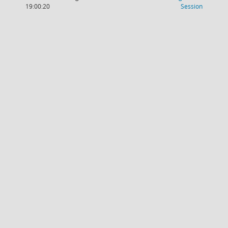
(Wird in
19:00:20
Session