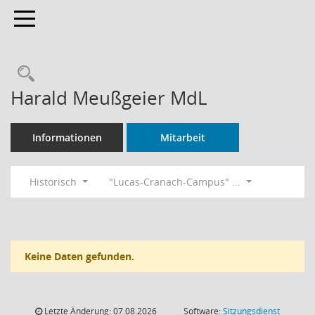
Toggle navigation
Rechercheauswahl
Harald Meußgeier MdL
Informationen
Mitarbeit
Historisch
"Lucas-Cranach-Campus" ...
Keine Daten gefunden.
Letzte Änderung: 07.08.2026
Software:
Sitzungsdienst