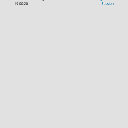
(Wird in
19:00:20
Session