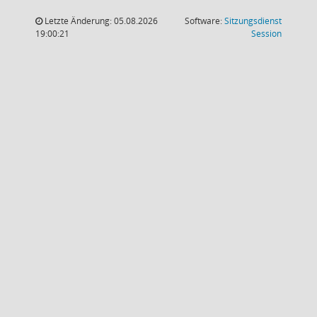
Letzte Änderung: 05.08.2026
Software:
Sitzungsdienst
(Wird in
19:00:21
Session