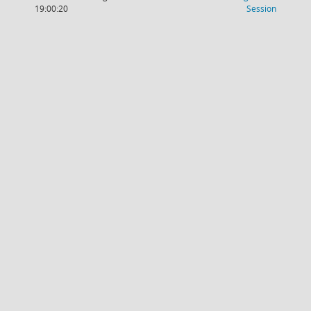
(Wird in
19:00:20
Session