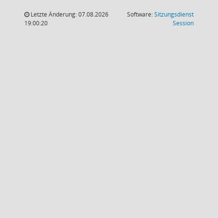
Letzte Änderung: 07.08.2026
Software:
Sitzungsdienst
(Wird in
19:00:20
Session