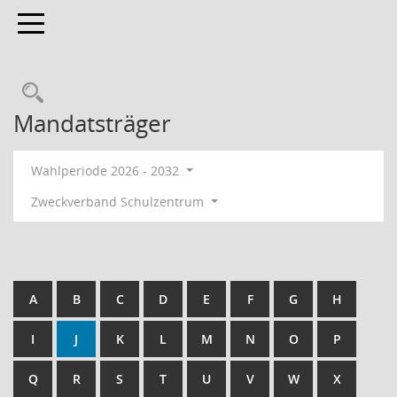
Toggle navigation
Rechercheauswahl
Mandatsträger
Wahlperiode 2026 - 2032
Zweckverband Schulzentrum
A
B
C
D
E
F
G
H
I
J
K
L
M
N
O
P
Q
R
S
T
U
V
W
X