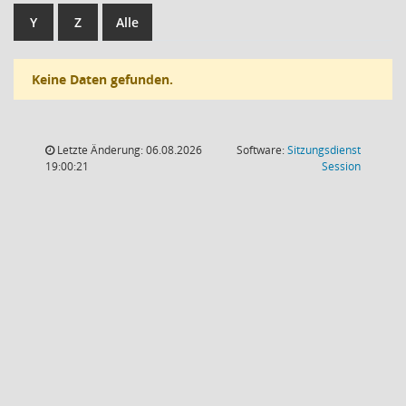
Y
Z
Alle
Keine Daten gefunden.
Letzte Änderung: 06.08.2026
Software:
Sitzungsdienst
(Wird in
19:00:21
Session